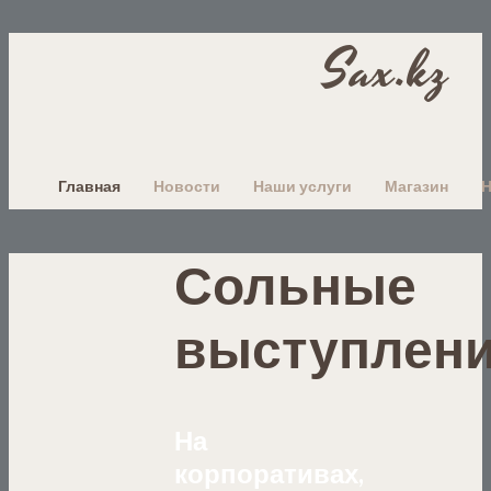
Sax.kz
Главная
Новости
Наши услуги
Магазин
Сольные
выступлен
На
корпоративах,