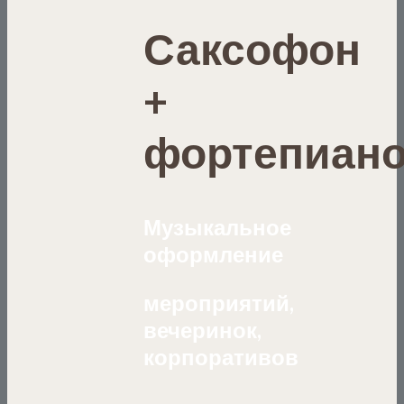
Саксофон
+
фортепиан
Музыкальное
оформление
мероприятий,
вечеринок,
корпоративов