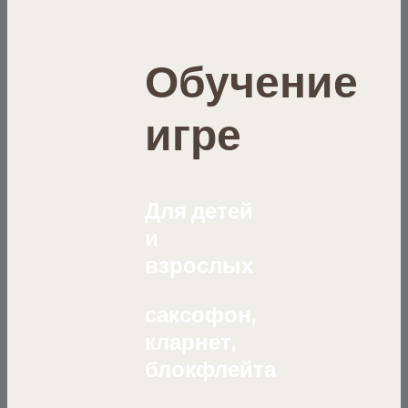
Обучение
игре
Для детей
и
взрослых
саксофон,
кларнет,
блокфлейта