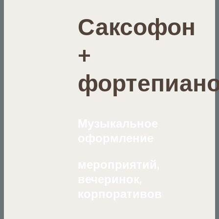
Саксофон
+
фортепиан
Музыкальное
оформление
мероприятий,
вечеринок,
корпоративов