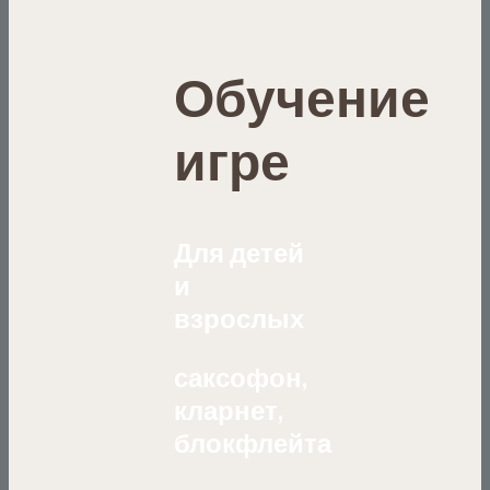
Обучение
игре
Для детей
и
взрослых
саксофон,
кларнет,
блокфлейта