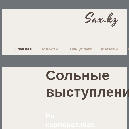
Sax.kz
Главная
Новости
Наши услуги
Магазин
Сольные
выступлен
На
корпоративах,