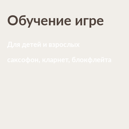
Обучение игре
Для детей и взрослых
саксофон, кларнет, блокфлейта