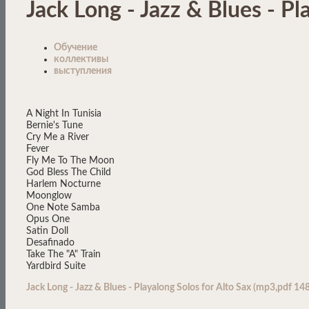
Jack Long - Jazz & Blues - Pl
Обучение
коллективы
выступления
A Night In Tunisia
Bernie's Tune
Cry Me a River
Fever
Fly Me To The Moon
God Bless The Child
Harlem Nocturne
Moonglow
One Note Samba
Opus One
Satin Doll
Desafinado
Take The "A" Train
Yardbird Suite
Jack Long - Jazz & Blues - Playalong Solos for Alto Sax (mp3,pdf 1